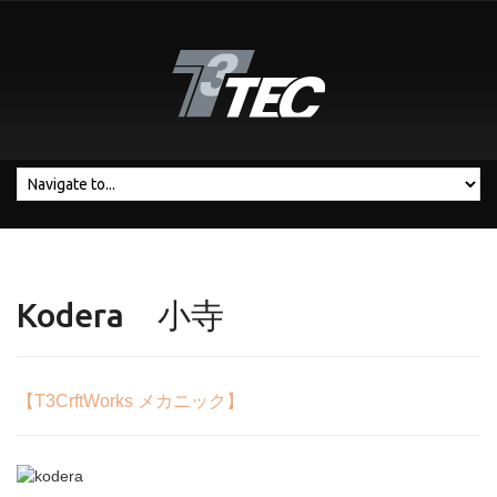
Kodera 小寺
【T3CrftWorks メカニック】